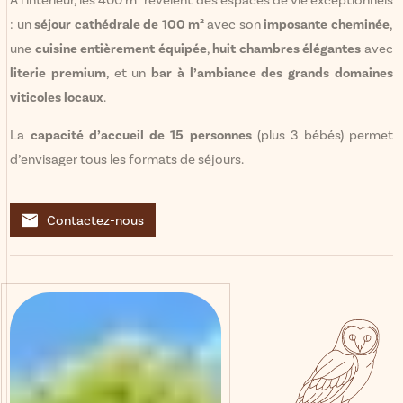
: un
séjour cathédrale de 100 m²
avec son
imposante cheminée
,
une
cuisine entièrement équipée
,
huit chambres élégantes
avec
literie premium
, et un
bar à l’ambiance des grands domaines
viticoles locaux
.
La
capacité d’accueil de 15 personnes
(plus 3 bébés) permet
d’envisager tous les formats de séjours.
Contactez-nous