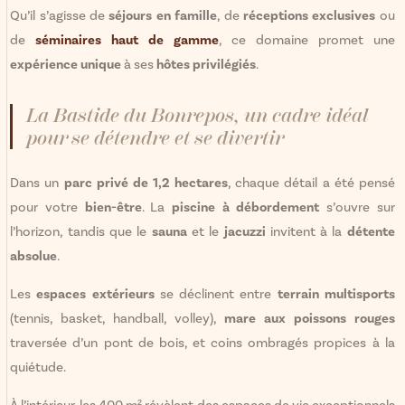
Qu’il s’agisse de
séjours en famille
, de
réceptions exclusives
ou
de
séminaires haut de gamme
, ce domaine promet une
expérience unique
à ses
hôtes privilégiés
.
La Bastide du Bonrepos, un cadre idéal
pour se détendre et se divertir
Dans un
parc privé de 1,2 hectares
, chaque détail a été pensé
pour votre
bien-être
. La
piscine à débordement
s’ouvre sur
l’horizon, tandis que le
sauna
et le
jacuzzi
invitent à la
détente
absolue
.
Les
espaces extérieurs
se déclinent entre
terrain multisports
(tennis, basket, handball, volley),
mare aux poissons rouges
traversée d’un pont de bois, et coins ombragés propices à la
quiétude.
À l’intérieur, les 400 m² révèlent des espaces de vie exceptionnels