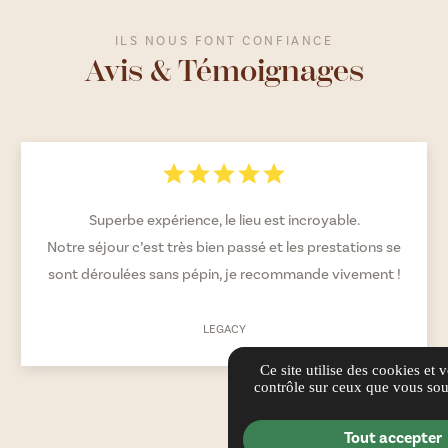
ILS NOUS FONT CONFIANCE
Avis & Témoignages
La Bastide du bon repos est un lieu EXCEPTIONNEL,
accueillant, chaleureux. Les activités sont riches,
diversifiées et le cabaret de Clara le 22 mai promet une
soirée à couper le souffle. Je conseille vivement ce lieu
qui propose une programmation magique et qui est un
véritable havre de paix verdoyant
Ce site utilise des cookies et 
contrôle sur ceux que vous sou
PACO S.
Tout accepter